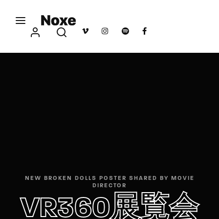
Movie, TV Show, Filmmakers and Film Studio WordPress
Theme.
Login
Register
Username or Email Address
Press Enter / Return to begin your search or hit
ESC to close
Password
NEW BROKEN DOLLS POSTER SHARED BY MOVIE
SIGN IN
DIRECTOR
VR360展覧会
Remember Me