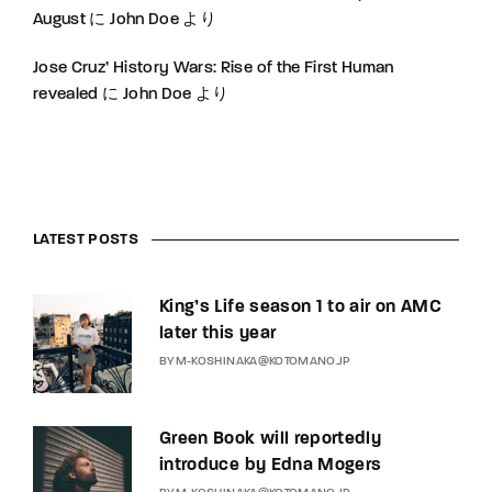
August
に
John Doe
より
Jose Cruz’ History Wars: Rise of the First Human
revealed
に
John Doe
より
LATEST POSTS
King’s Life season 1 to air on AMC
later this year
BY
M-KOSHINAKA@KOTOMANO.JP
Green Book will reportedly
introduce by Edna Mogers