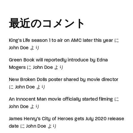
最近のコメント
King’s Life season 1 to air on AMC later this year
に
John Doe
より
Green Book will reportedly introduce by Edna
Mogers
に
John Doe
より
New Broken Dolls poster shared by movie director
に
John Doe
より
An Innocent Man movie officially started filming
に
John Doe
より
James Henry’s City of Heroes gets July 2020 release
date
に
John Doe
より