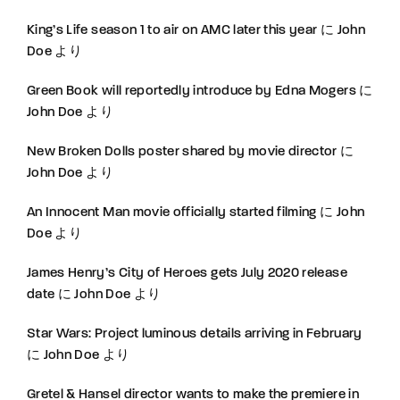
King’s Life season 1 to air on AMC later this year
に
John
Doe
より
Green Book will reportedly introduce by Edna Mogers
に
John Doe
より
New Broken Dolls poster shared by movie director
に
John Doe
より
An Innocent Man movie officially started filming
に
John
Doe
より
James Henry’s City of Heroes gets July 2020 release
date
に
John Doe
より
Star Wars: Project luminous details arriving in February
に
John Doe
より
Gretel & Hansel director wants to make the premiere in