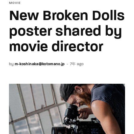
MOVIE
New Broken Dolls
poster shared by
movie director
by
m-koshinaka@kotomano.jp
7年 ago