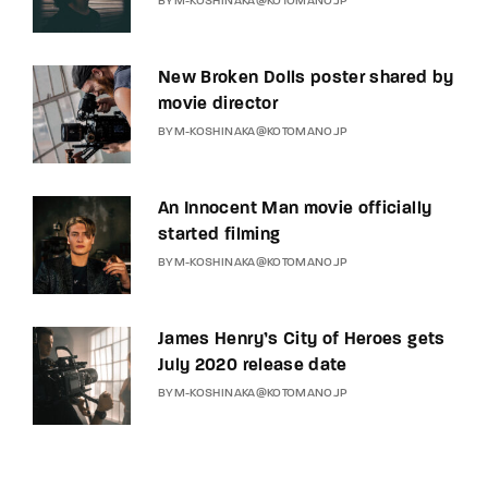
BY
M-KOSHINAKA@KOTOMANO.JP
New Broken Dolls poster shared by
movie director
BY
M-KOSHINAKA@KOTOMANO.JP
An Innocent Man movie officially
started filming
BY
M-KOSHINAKA@KOTOMANO.JP
James Henry’s City of Heroes gets
July 2020 release date
BY
M-KOSHINAKA@KOTOMANO.JP